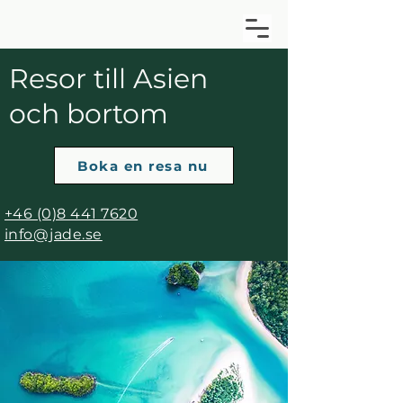
Resor till Asien
och bortom
Boka en resa nu
+46 (0)8 441 7620
info@jade.se